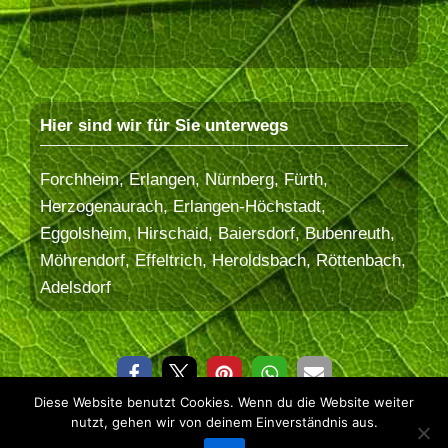
Hier sind wir für Sie unterwegs
Forchheim, Erlangen, Nürnberg, Fürth,
Herzogenaurach, Erlangen-Höchstadt,
Eggolsheim, Hirschaid, Baiersdorf, Bubenreuth,
Möhrendorf, Effeltrich, Heroldsbach, Röttenbach,
Adelsdorf
Diese Website benutzt Cookies. Wenn du die Website weiter
© 2026 Baum&Erde
nutzt, gehen wir von deinem Einverständnis aus.
Datenschutzerklärung