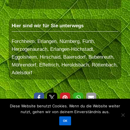
Hier sind wir für Sie unterwegs
Forchheim, Erlangen, Nürnberg, Fürth,
Herzogenaurach, Erlangen-Höchstadt,
Eggolsheim, Hirschaid, Baiersdorf, Bubenreuth,
Möhrendorf, Effeltrich, Heroldsbach, Röttenbach,
Adelsdorf
Diese Website benutzt Cookies. Wenn du die Website weiter
© 2026 Baum&Erde
nutzt, gehen wir von deinem Einverständnis aus.
Datenschutzerklärung
OK
Impressum