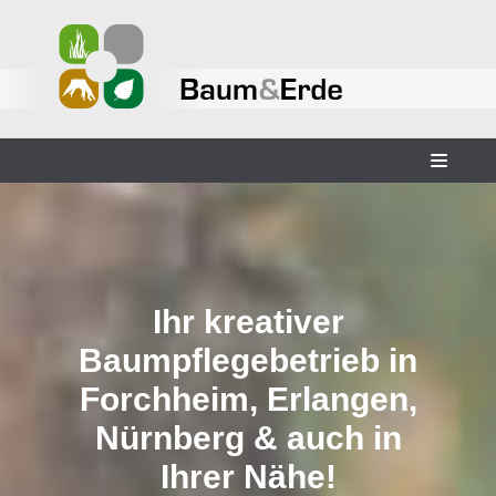
Zum
Inhalt
Ihr kreativer
Baumpflege­betrieb in
Forchheim, Erlangen,
Nürnberg & auch in
Ihrer Nähe!