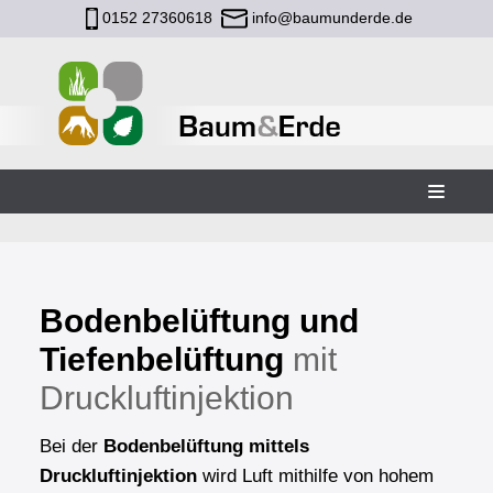
0152 27360618
info@baumunderde.de
Zum
Inhalt
Bodenbelüftung und
Tiefenbelüftung
mit
Druckluft­in­jektion
Bei der
Bodenbelüftung mittels
Druckluftinjektion
wird Luft mithilfe von hohem