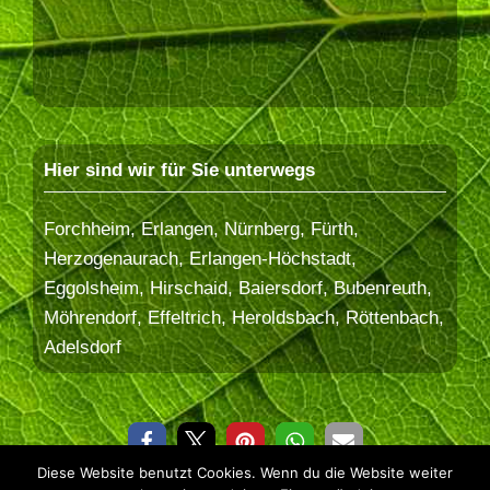
Hier sind wir für Sie unterwegs
Forchheim, Erlangen, Nürnberg, Fürth,
Herzogenaurach, Erlangen-Höchstadt,
Eggolsheim, Hirschaid, Baiersdorf, Bubenreuth,
Möhrendorf, Effeltrich, Heroldsbach, Röttenbach,
Adelsdorf
Diese Website benutzt Cookies. Wenn du die Website weiter
© 2026 Baum&Erde