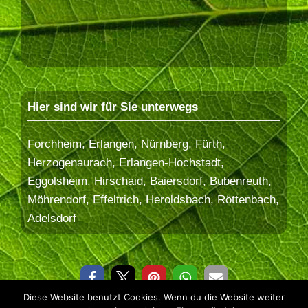
Hier sind wir für Sie unterwegs
Forchheim, Erlangen, Nürnberg, Fürth,
Herzogenaurach, Erlangen-Höchstadt,
Eggolsheim, Hirschaid, Baiersdorf, Bubenreuth,
Möhrendorf, Effeltrich, Heroldsbach, Röttenbach,
Adelsdorf
Diese Website benutzt Cookies. Wenn du die Website weiter
© 2026 Baum&Erde