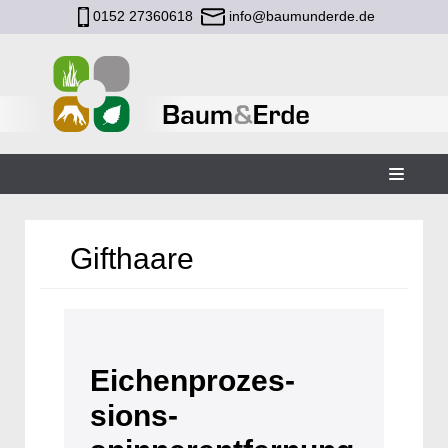
0152 27360618
info@baumunderde.de
Zum
Inhalt
Gifthaare
Eichenprozes­­
sions­