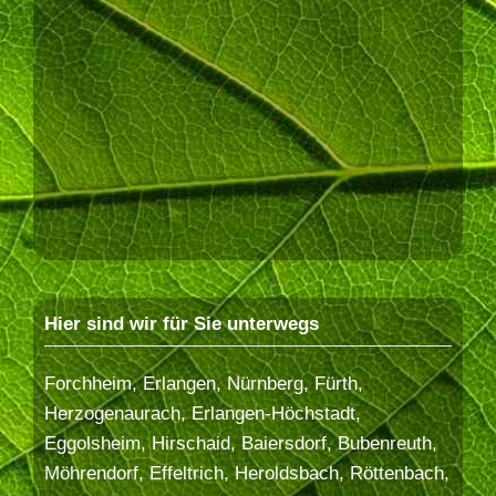
Hier sind wir für Sie unterwegs
Forchheim, Erlangen, Nürnberg, Fürth,
Herzogenaurach, Erlangen-Höchstadt,
Eggolsheim, Hirschaid, Baiersdorf, Bubenreuth,
Möhrendorf, Effeltrich, Heroldsbach, Röttenbach,