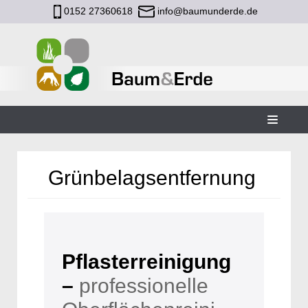
0152 27360618
info@baumunderde.de
Zum
Inhalt
Grünbelagsentfernung
Pflasterreinigung
–
professionelle