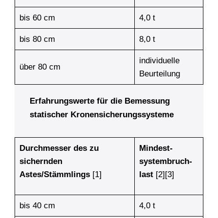
bis 60 cm
4,0 t
bis 80 cm
8,0 t
individuelle
über 80 cm
Beurteilung
Erfahrungswerte für die Bemessung
statischer Kronensicherungssysteme
Durchmesser des zu
Mindest­
sichernden
system­bruch­
Astes/Stämmlings
[1]
last
[2][3]
bis 40 cm
4,0 t