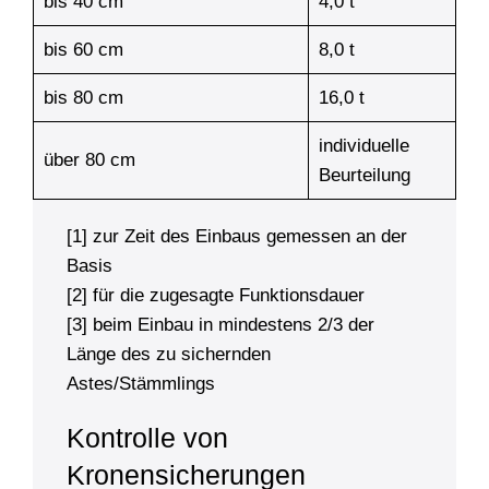
bis 40 cm
4,0 t
bis 60 cm
8,0 t
bis 80 cm
16,0 t
individu­elle
über 80 cm
Beur­tei­lung
[1] zur Zeit des Einbaus gemessen an der
Basis
[2] für die zugesagte Funktionsdauer
[3] beim Einbau in mindestens 2/3 der
Länge des zu sichernden
Astes/Stämmlings
Kontrolle von
Kronensicherungen