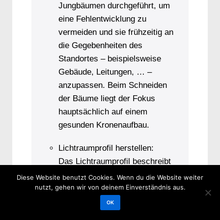
Jungbäumen durchgeführt, um
eine Fehlentwicklung zu
vermeiden und sie frühzeitig an
die Gegebenheiten des
Standortes – beispielsweise
Gebäude, Leitungen, … –
anzupassen. Beim Schneiden
der Bäume liegt der Fokus
hauptsächlich auf einem
gesunden Kronenaufbau.
Lichtraumprofil herstellen:
Das Lichtraumprofil beschreibt
in der Baumpflege bestimmte
Diese Website benutzt Cookies. Wenn du die Website weiter
nutzt, gehen wir von deinem Einverständnis aus.
Höhen, die über Bürgersteig
(2,50 m) und Fahrbahn (4,50 m)
OK
astfrei gehalten werden