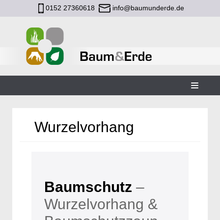
0152 27360618
info@baumunderde.de
Zum
Inhalt
Wurzelvorhang
Baumschutz
–
Wurzelvorhang &